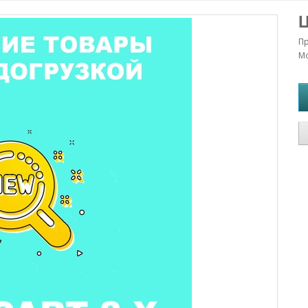
Ц
П
Мо