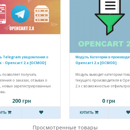
ь Telegram уведомления о
Модуль Категории в производи
х - Opencart 2.x [OCMOD]
Opencart 2.x [OCMOD]
 позволяет получать
Модуль выводит категории тов
ления о заказах, отзывах о
текущего производителя в Ope
е, новых зарегистрированных
2.x с возможностью отфильтров
ва..
200 грн
0 грн
ИТЬ
КУПИТЬ
Просмотренные товары