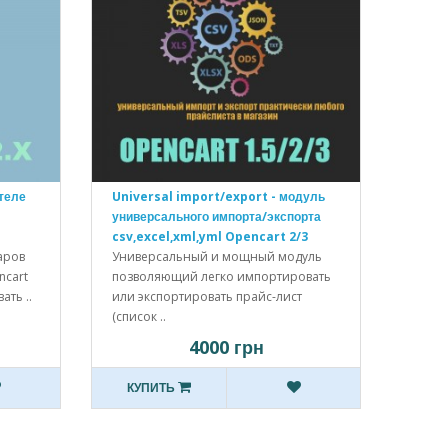
теле
Universal import/export - модуль
универсального импорта/экспорта
csv,excel,xml,yml Opencart 2/3
аров
[OCMOD]
Универсальный и мощный модуль
ncart
позволяющий легко импортировать
ать ..
или экспортировать прайс-лист
(список ..
4000 грн
КУПИТЬ