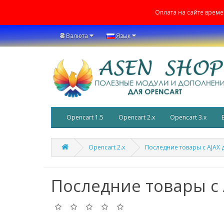
Оплата на сайте врем
₴
Валюта
Язык
Opencart 1.5
Opencart 2.x
Opencart 3.x
Opencart 2.x
Последние товары с AJAX 
Последние товары с 