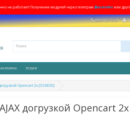
енно не работает! Получение модулей через телеграм
@asendev
или друг
099-473-75-21
Л
Бесплатно
Услуги
догрузкой Opencart 2x [OCMOD]
AJAX догрузкой Opencart 2