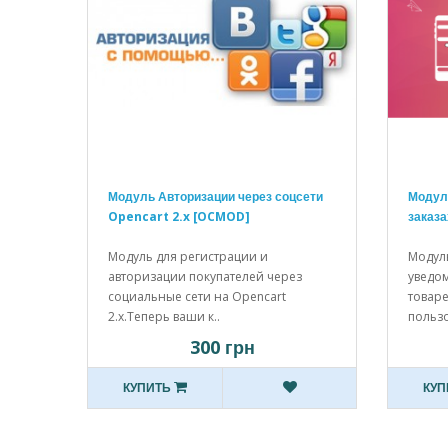
Модуль Авторизации через соцсети
Модул
Opencart 2.x [OCMOD]
заказа
Модуль для регистрации и
Модуль
авторизации покупателей через
уведом
социальные сети на Opencart
товар
2.х.Теперь ваши к..
пользо
300 грн
КУПИТЬ
КУП