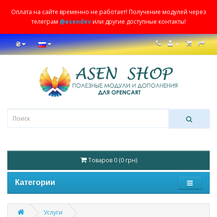
Оплата на сайте временно не работает! Получение модулей через
телеграм
@asendev
или другие доступные контакты!
₴
Товаров 0 (0 грн)
Категории
Услуги