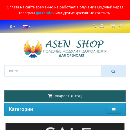
Оплата на сайте временно не работает! Получение модулей через
телеграм
@asendev
или другие доступные контакты!
₴
Товаров 0 (0 грн)
Категории