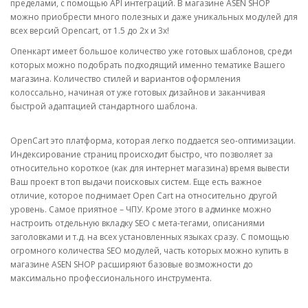
пределами, с помощью API интеграций. В магазине ASEN SHOP
можно приобрести много полезных и даже уникальных модулей для
всех версий Opencart, от 1.5 до 2x и 3x!
Опенкарт имеет большое количество уже готовых шаблонов, среди
которых можно подобрать подходящий именно тематике Вашего
магазина. Количество стилей и вариантов оформления
колоссально, начиная от уже готовых дизайнов и заканчивая
быстрой адаптацией стандартного шаблона.
OpenCart это платформа, которая легко поддается seo-оптимизации.
Индексирование страниц происходит быстро, что позволяет за
относительно короткое (как для интернет магазина) время вывести
Ваш проект в топ выдачи поисковых систем. Еще есть важное
отличие, которое поднимает Open Cart на относительно другой
уровень. Самое приятное – ЧПУ. Кроме этого в админке можно
настроить отдельную вкладку SEO с мета-тегами, описаниями
заголовками и т.д. на всех установленных языках сразу. С помощью
огромного количества SEO модулей, часть которых можно купить в
магазине ASEN SHOP расширяют базовые возможности до
максимально профессионального инструмента.