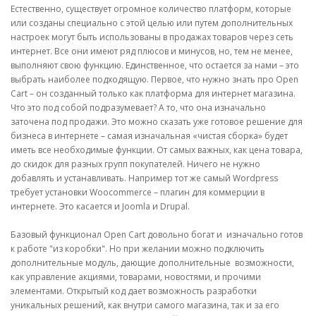
Естественно, существует огромное количество платформ, которые
или созданы специально с этой целью или путем дополнительных
настроек могут быть использованы в продажах товаров через сеть
интернет. Все они имеют ряд плюсов и минусов, но, тем не менее,
выполняют свою функцию. Единственное, что остается за нами – это
выбрать наиболее подходящую. Первое, что нужно знать про Open
Cart – он созданный только как платформа для интернет магазина.
Что это под собой подразумевает? А то, что она изначально
заточена под продажи. Это можно сказать уже готовое решение для
бизнеса в интернете – самая изначальная «чистая сборка» будет
иметь все необходимые функции. От самых важных, как цена товара,
до скидок для разных групп покупателей. Ничего не нужно
добавлять и устанавливать. Например тот же самый Wordpress
требует установки Woocommerce – плагин для коммерции в
интернете. Это касается и Joomla и Drupal.
Базовый функционал Open Cart довольно богат и изначально готов
к работе "из коробки". Но при желании можно подключить
дополнительные модуль, дающие дополнительные возможности,
как управление акциями, товарами, новостями, и прочими
элементами. Открытый код дает возможность разработки
уникальных решений, как внутри самого магазина, так и за его