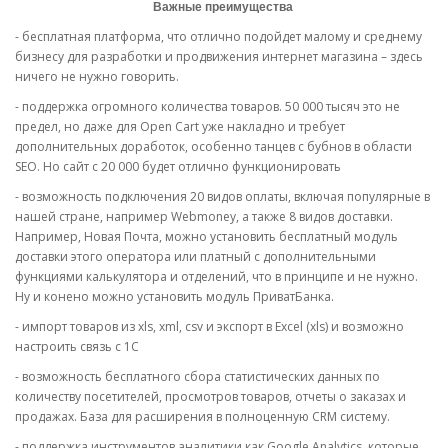
Важные преимущества
- бесплатная платформа, что отлично подойдет малому и среднему
бизнесу для разработки и продвижения интернет магазина – здесь
ничего не нужно говорить.
- поддержка огромного количества товаров. 50 000 тысяч это не
предел, но даже для Open Cart уже накладно и требует
дополнительных доработок, особенно танцев с бубнов в области
SEO. Но сайт с 20 000 будет отлично функционировать
- возможность подключения 20 видов оплаты, включая популярные в
нашей стране, например Webmoney, а также 8 видов доставки.
Например, Новая Почта, можно установить бесплатный модуль
доставки этого оператора или платный с дополнительными
функциями калькулятора и отделений, что в принципе и не нужно.
Ну и конено можно установить модуль ПриватБанка.
- импорт товаров из xls, xml, csv и экспорт в Excel (xls) и возможно
настроить связь с 1С
- возможность бесплатного сбора статистических данных по
количеству посетителей, просмотров товаров, отчеты о заказах и
продажах. База для расширения в полноценную CRM систему.
- поддержка инструментов аналитики как Google Analytics, которые