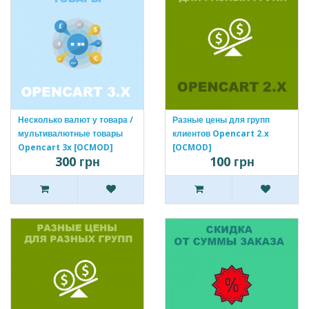
Несколько валют у товара /
Разные цены для групп
мультивалютные товары
клиентов Opencart 2.x
Opencart 3x [OCMOD]
[OCMOD]
300 грн
100 грн