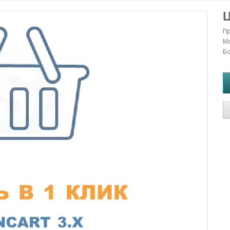
Ц
П
Мо
Бо