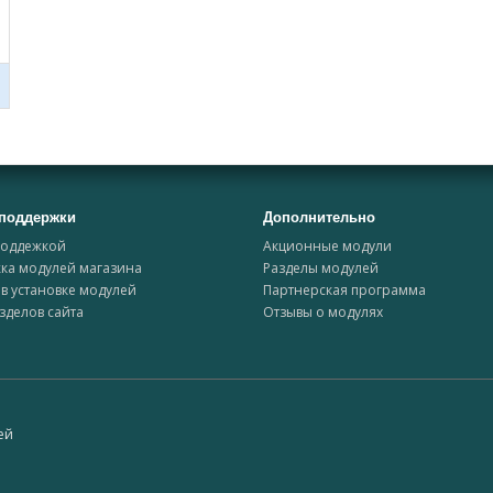
поддержки
Дополнительно
поддежкой
Акционные модули
ка модулей магазина
Разделы модулей
в установке модулей
Партнерская программа
зделов сайта
Отзывы о модулях
ей