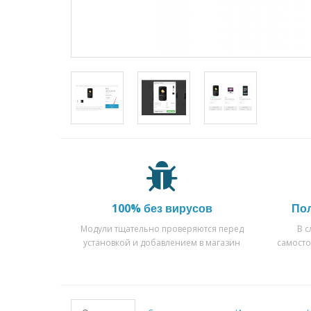
100% без вирусов
По
Модули тщательно проверяются перед
В 
установкой и добавлением в магазин
самост