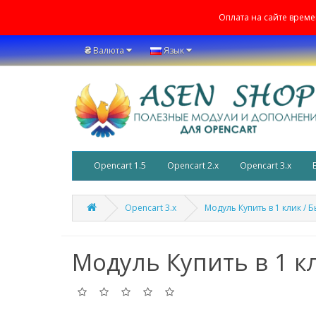
Оплата на сайте врем
₴
Валюта
Язык
Opencart 1.5
Opencart 2.x
Opencart 3.x
Opencart 3.x
Модуль Купить в 1 клик / 
Модуль Купить в 1 кл