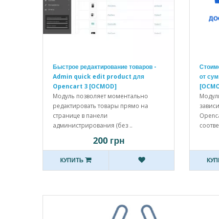
Быстрое редактирование товаров -
Стоимо
Admin quick edit product для
от сум
Opencart 3 [OCMOD]
[OCM
Модуль позволяет моментально
Модуль
редактировать товары прямо на
зависи
странице в панели
Openca
администрирования (без ..
соответ
200 грн
КУПИТЬ
КУП