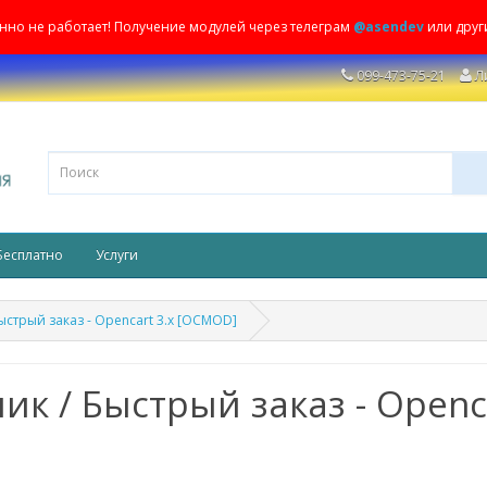
енно не работает! Получение модулей через телеграм
@asendev
или друг
099-473-75-21
Л
Бесплатно
Услуги
Быстрый заказ - Opencart 3.x [OCMOD]
ик / Быстрый заказ - Openc