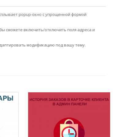
у всплывает popup-окно с упрощенной формой
. Вы сможете включить/отключить поля адреса и
 адаптировать модификацию под вашу тему.