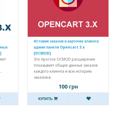
История заказов в карточке клиента
бных
админ панели Opencart 3.x
]
[OCMOD]
ляет
Это простое OCMOD расширение
показывает общие данные заказов
.
каждого клиента и всю историю
заказов в..
100 грн
КУПИТЬ