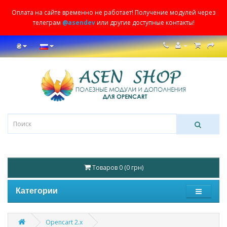
Оплата на сайте временно не работает! Получение модулей через
телеграм
@asendev
или другие доступные контакты!
₴
Товаров 0 (0 грн)
Категории
Opencart 2.x