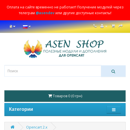
Оплата на сайте временно не работает! Получение модулей через
телеграм
@asendev
или другие доступные контакты!
₴
Товаров 0 (0 грн)
Категории
Opencart 2.x