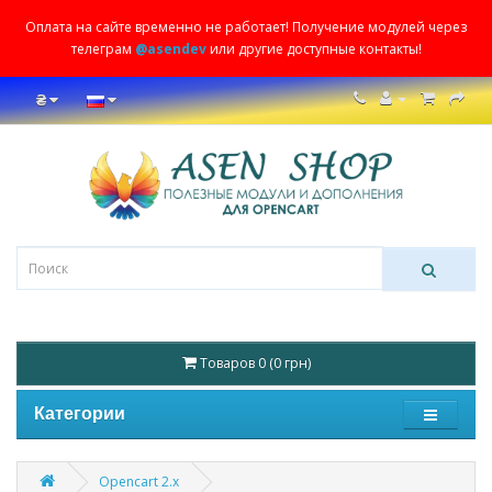
Оплата на сайте временно не работает! Получение модулей через
телеграм
@asendev
или другие доступные контакты!
₴
Товаров 0 (0 грн)
Категории
Opencart 2.x