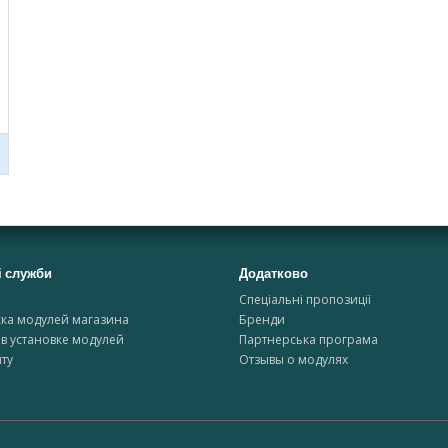
і служби
Додатково
и
Спеціальні пропозиції
ка модулей магазина
Бренди
в установке модулей
Партнерська програма
ту
Отзывы о модулях