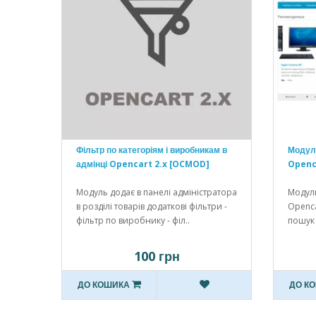
Фільтр по категоріям і виробникам в
Модул
адмінці Opencart 2.x [OCMOD]
Openc
Модуль додає в панелі адміністратора
Модул
в розділі товарів додаткові фільтри -
Openca
фільтр по виробнику - філ..
пошук 
100 грн
ДО КОШИКА
ДО К