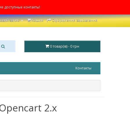
ие доступные контакты!
овий запис
Кошик
Оформлення замовлення
0 товар(ів) - 0 грн
Контакты
 Opencart 2.x