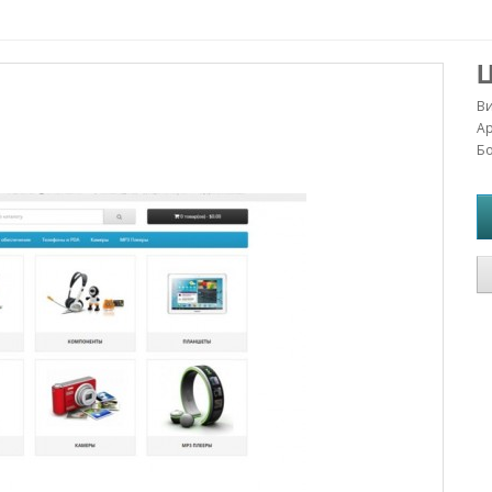
Ц
В
Ар
Бо