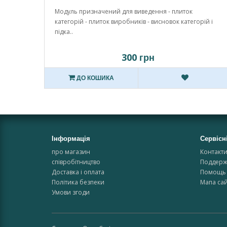
Модуль призначений для виведення - плиток
категорій - плиток виробників - висновок категорій і
підка..
300 грн
ДО КОШИКА
Інформація
Сервісн
про магазин
Контакт
співробітництво
Поддерж
Доставка і оплата
Помощь 
Політика безпеки
Мапа сай
Умови згоди