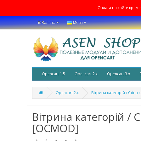
Оплата на сайте врем
₴
Валюта
Мова
Opencart 1.5
Opencart 2.x
Opencart 3.x
Opencart 2.x
Вітрина категорій / Стіна 
Вітрина категорій / С
[OCMOD]