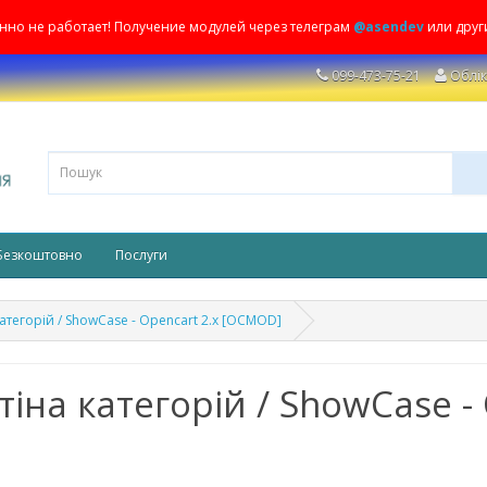
енно не работает! Получение модулей через телеграм
@asendev
или друг
099-473-75-21
Облік
Безкоштовно
Послуги
категорій / ShowCase - Opencart 2.x [OCMOD]
тіна категорій / ShowCase -