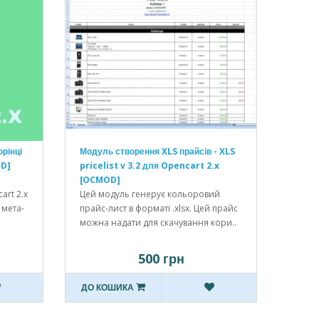
рінці
Модуль створення XLS прайсів - XLS
OD]
pricelist v 3.2 для Opencart 2.x
[OCMOD]
art 2.x
Цей модуль генерує кольоровий
 мета-
прайс-лист в форматі .xlsx. Цей прайс
можна надати для скачування кори..
500 грн
ДО КОШИКА