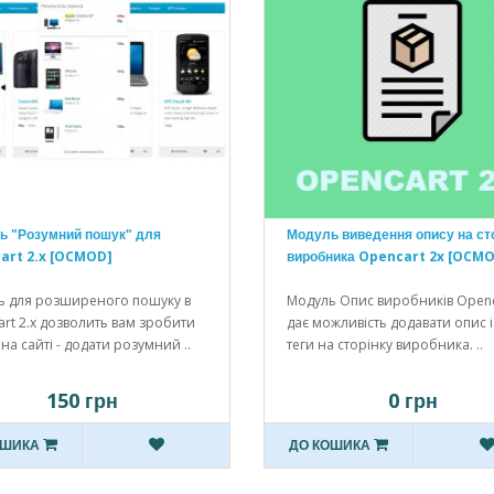
ь "Розумний пошук" для
Модуль виведення опису на сто
art 2.x [OCMOD]
виробника Opencart 2x [OCM
ь для розширеного пошуку в
Модуль Опис виробників Openc
rt 2.x дозволить вам зробити
дає можливість додавати опис і
на сайті - додати розумний ..
теги на сторінку виробника. ..
150 грн
0 грн
ОШИКА
ДО КОШИКА