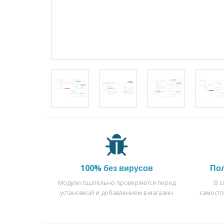
100% без вирусов
По
Модули тщательно проверяются перед
В 
установкой и добавлением в магазин
самост