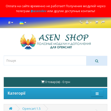
Оплата на сайте временно не работает! Получение модулей через
телеграм
@asendev
или другие доступные контакты!
₴
0 товар(ів) - 0 грн
Категорії
Opencart 1.5