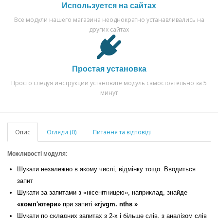
Используется на сайтах
Все модули нашего магазина неоднократно устанавливались на
других сайтах
Простая установка
Просто следуя инструкции установите модуль самостоятельно за 5
минут
Опис
Огляди (0)
Питання та відповіді
Можливості модуля:
Шукати незалежно в якому числі, відмінку тощо. Вводиться
запит
Шукати за запитами з «нісенітницею», наприклад, знайде
«комп'ютери»
при запиті
«rjvgm.
nths
»
Шукати по складних запитах з 2-х і більше слів, з аналізом слів