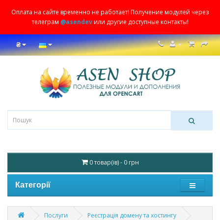
Оплата на сайте временно не работает! Получение модулей через
телеграм
@asendev
или другие доступные контакты!
₴
0 товар(ів) - 0 грн
Категорії
Послуги
Реєстрація домену та хостингу