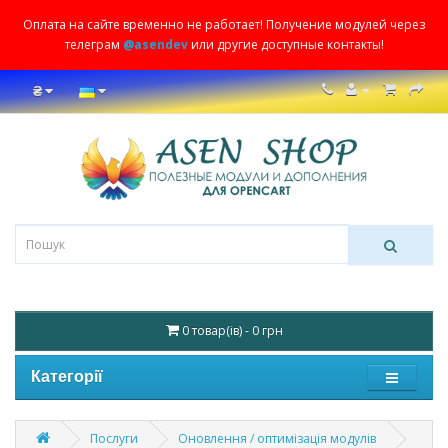
Оплата на сайте временно не работает! Получение модулей через
телеграм
@asendev
или другие доступные контакты!
₴
0 товар(ів) - 0 грн
Категорії
Послуги
Оновлення / оптимізація модулів