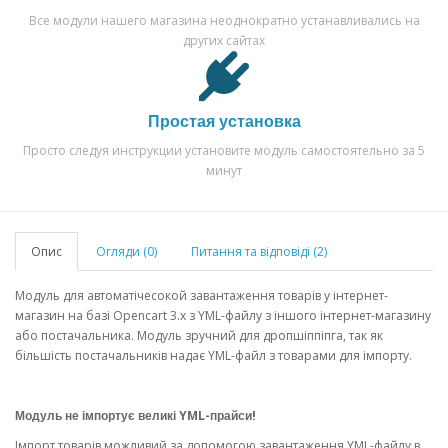
Все модули нашего магазина неоднократно устанавливались на
других сайтах
Простая установка
Просто следуя инструкции установите модуль самостоятельно за 5
минут
Опис
Огляди (0)
Питання та відповіді (2)
Модуль для автоматічесокой завантаження товарів у інтернет-
магазин на базі Opencart 3.x з YML-файлу з іншого інтернет-магазину
або постачальника. Модуль зручний для дропшіппіпга, так як
більшість постачальників надає YML-файл з товарами для імпорту.
Модуль не імпортує великі YML-прайси!
Імпорт товарів можливий за допомогою завантаження YML-файлу в