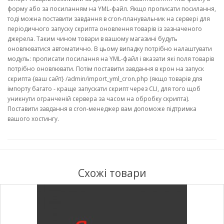
форму або за посиланням на YML-файл. Якщо прописати посилання,
тоді можна поставити завдання в cron-планувальник на сервері для
періодичного запуску скрипта оновлення товарів із зазначеного
джерела. Таким чином товари в вашому магазині будуть
оновлюватися автоматично. В цьому випадку потрібно налаштувати
модуль: прописати посилання на YML-файл і вказати які поля товарів
потрібно оновлювати. Потім поставити завдання в крон на запуск
скрипта {ваш сайт} /admin/import_yml_cron.php (якщо товарів для
імпорту багато - краще запускати скрипт через CLI, для того щоб
уникнути огранченій сервера за часом на обробку скрипта).
Поставити завдання в cron-менеджер вам допоможе підтримка
вашого хостингу.
Схожі товари