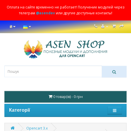
Оплата на сайте временно не работает! Получение модулей через
телеграм
@asendev
или другие доступные контакты!
₴
0 товар(ів) - 0 грн
Категорії
Opencart 3.x