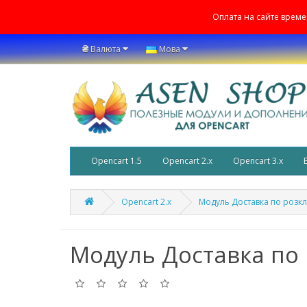
Оплата на сайте врем
₴
Валюта
Мова
Opencart 1.5
Opencart 2.x
Opencart 3.x
Opencart 2.x
Модуль Доставка по розкл
Модуль Доставка по 