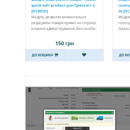
quick edit product для Opencart 2
голосу
[OCMOD]
2x [O
Модуль дозволяє моментально
Модуль
редагувати товари прямо на сторінці
голосу
в панелі адміністрування (без необхі..
Openca
150 грн
ДО КОШИКА
ДО К