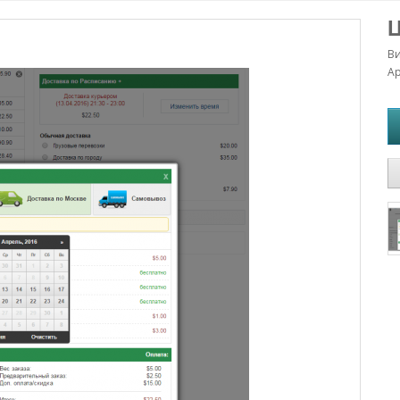
Ц
В
Ар