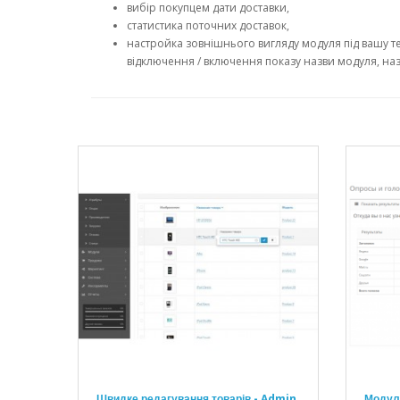
вибір покупцем дати доставки,
статистика поточних доставок,
настройка зовнішнього вигляду модуля під вашу тем
відключення / включення показу назви модуля, назви
Швидке редагування товарів - Admin
Модул