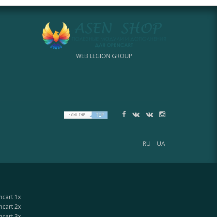
WEB LEGION GROUP
RU
UA
cart 1x
cart 2x
cart 3x