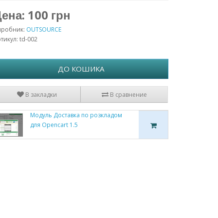
ена: 100 грн
иробник:
OUTSOURCE
тикул: td-002
ДО КОШИКА
В закладки
В сравнение
Модуль Доставка по розкладом
для Opencart 1.5