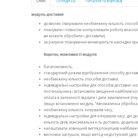
Опис
Огляди (0)
Питання та відповіді
модуль доставки
дозволяє створювати необмежену кількість способ
планувати і повністю контролювати роботу власної с
ви можете обробити і доставити).
за рахунок планування мінімізуються накладки при д
Коротко, можливості модуля
багатомовність,
стандартний режим відображення способу доставк
необмежену кількість способів доставки,
індивідуальні настройки для способів доставки: на
постачальника і встановити зміщення найближчої да
оплата в залежності від ваги і дати замовлення (гну
(якщо встановлено модуль "Автоматична обробка пра
необмежену кількість інтервалів часу,
індивідуальні настройки для інтервалів часу: дні
кількість днів, максимальна к-ть доставок, додаткова 
налаштувати зовнішній вигляд покупцеві найближчих
висновок заглушок, якщо метод недоступний (для а