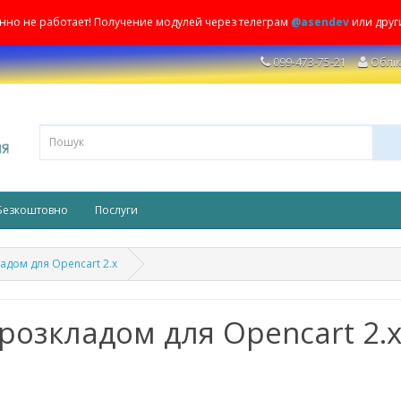
енно не работает! Получение модулей через телеграм
@asendev
или друг
099-473-75-21
Облік
Безкоштовно
Послуги
адом для Opencart 2.x
розкладом для Opencart 2.