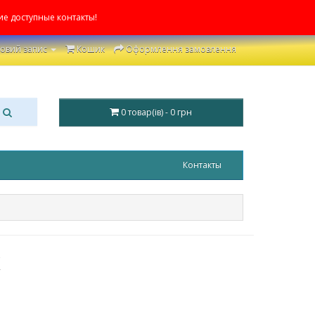
ие доступные контакты!
овий запис
Кошик
Оформлення замовлення
0 товар(ів) - 0 грн
Контакты
x