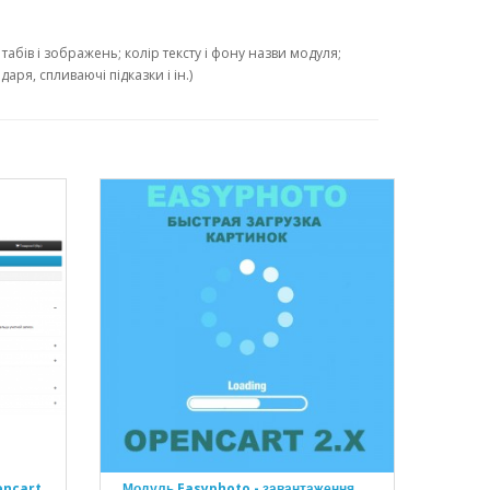
абів і зображень; колір тексту і фону назви модуля;
ря, спливаючі підказки і ін.)
encart
Модуль Easyphoto - завантаження