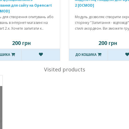
вання для сайту на Opencart
2 [OCMOD]
CMOD]
 для створення опитувань або
Модуль дозволяє створити окр
вань в інтернет-магазині на
сторінку "Запитання - відповіді"
rt 2.x. Хочете запитати к..
стилі акордеон. Ви зможете гру
200 грн
200 грн
ОШИКА
ДО КОШИКА
Visited products