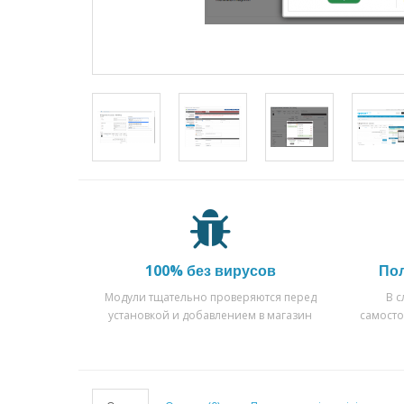
100% без вирусов
По
Модули тщательно проверяются перед
В 
установкой и добавлением в магазин
самост