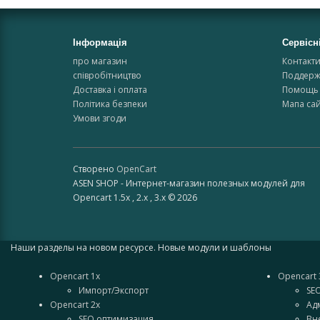
Інформація
Сервісн
про магазин
Контакт
співробітництво
Поддерж
Доставка і оплата
Помощь 
Політика безпеки
Мапа сай
Умови згоди
Створено
OpenCart
ASEN SHOP - Интернет-магазин полезных модулей для
Opencart 1.5x , 2.x , 3.x © 2026
Наши разделы на новом ресурсе. Новые модули и шаблоны
Opencart 1x
Opencart 
Импорт/Экспорт
SE
Opencart 2x
Ад
SEO оптимизация
Вн