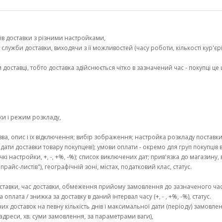
ів доставки з різними настройками,
лужби доставки, виходячи з її можливостей (часу роботи, кількості кур'єрів 
оставці, тобто доставка здійснюється чітко в зазначений час - покупці це 
и і режим розкладу,
зва, опис і їх відключення; вибір зображення; настройка розкладу поставк
ти доставки товару покупцеві); умови оплати - окремо для груп покупців в з
чкі настройки, +, -, +%, -%); список виключених дат; прив'язка до магазину,
йс-листів"), географічній зоні, містах, податковий клас, статус.
 доставки, час доставки, обмеження прийому замовлення до зазначеного ча
оплата / знижка за доставку в даний інтервал часу (+, - , +%, -%), статус.
 доставок на певну кількість днів і максимальної дати (періоду) замовле
дреси, хв. суми замовлення, за параметрами ваги),