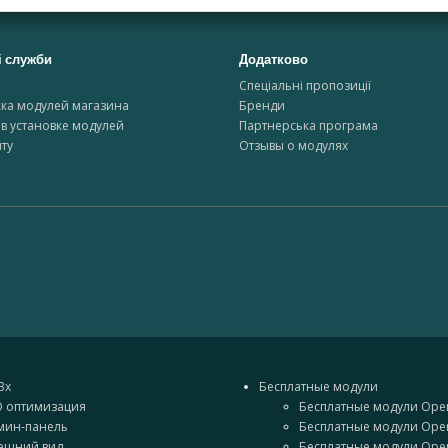
і служби
Додатково
и
Спеціальні пропозиції
ка модулей магазина
Бренди
в установке модулей
Партнерська програма
ту
Отзывы о модулях
3x
Бесплатные модули
O оптимизация
Бесплатные модули Open
мин-панель
Бесплатные модули Open
ешний вид
Бесплатные модули Open