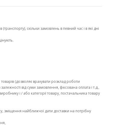
(транспорту), скільки замовлень в певний час і в які дні
цінують.
и товарів (дозволяє врахувати розклад роботи
алежності від суми замовлення, фіксована оплата і т.д.,
 виробнику і / або категорії товару, постачальника товару
су, зміщення найближчої дати доставки на потрібну
ння,