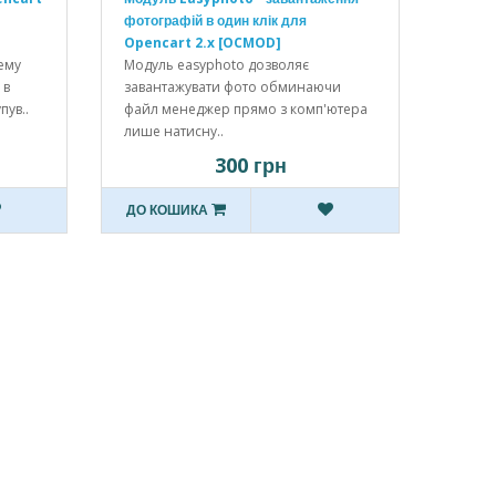
фотографій в один клік для
Opencart 2.x [OCMOD]
ему
Модуль easyphoto дозволяє
 в
завантажувати фото обминаючи
пув..
файл менеджер прямо з комп'ютера
лише натисну..
300 грн
ДО КОШИКА