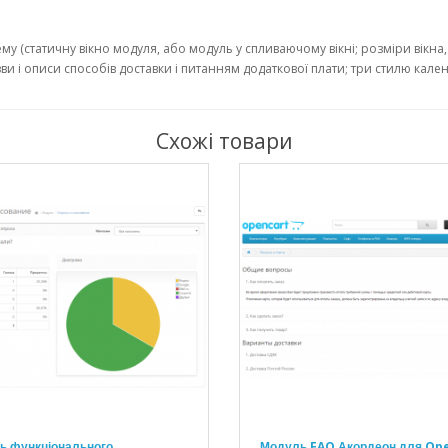
у (статичну вікно модуля, або модуль у спливаючому вікні; розміри вікна, т
 і описи способів доставки і питанням додаткової плати; три стилю календа
Схожі товари
ь функціонального
Модуль FAQ Акордеон для Op