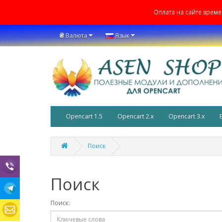
Оплата на сайте врем
₴
Валюта
Язык
Opencart 1.5
Opencart 2.x
Opencart 3.x
Поиск
Поиск
Поиск: