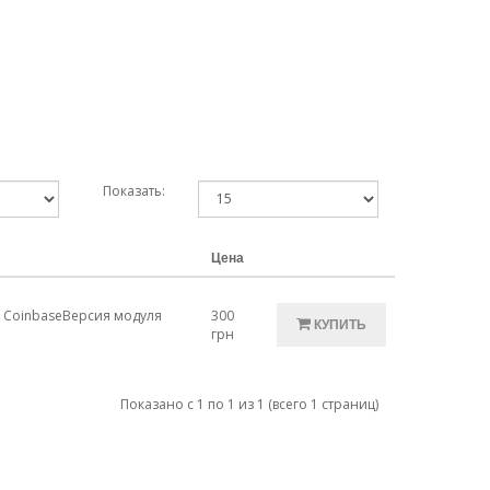
Показать:
Цена
му CoinbaseВерсия модуля
300
КУПИТЬ
грн
Показано с 1 по 1 из 1 (всего 1 страниц)