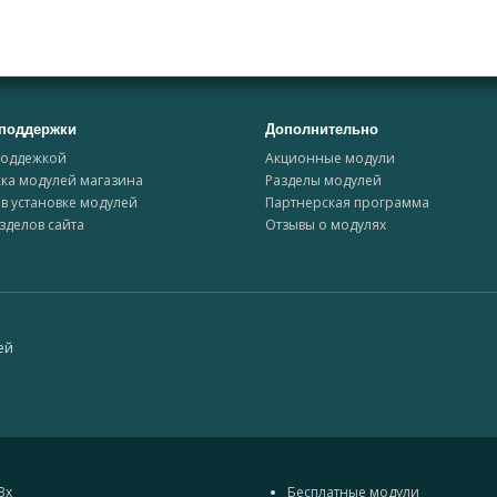
поддержки
Дополнительно
поддежкой
Акционные модули
ка модулей магазина
Разделы модулей
в установке модулей
Партнерская программа
зделов сайта
Отзывы о модулях
ей
3x
Бесплатные модули