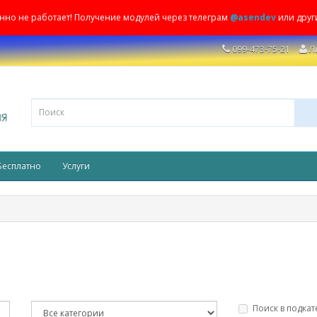
енно не работает! Получение модулей через телеграм
@asendev
или друг
099-473-75-21
Л
Бесплатно
Услуги
Поиск в подкат