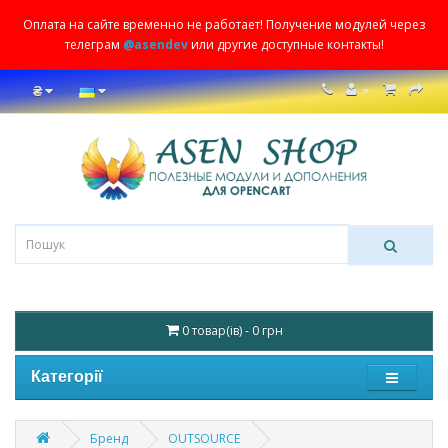
Оплата на сайте временно не работает! Получение модулей через
телеграм
@asendev
или другие доступные контакты!
₴
0 товар(ів) - 0 грн
Категорії
Бренд
OUTSOURCE