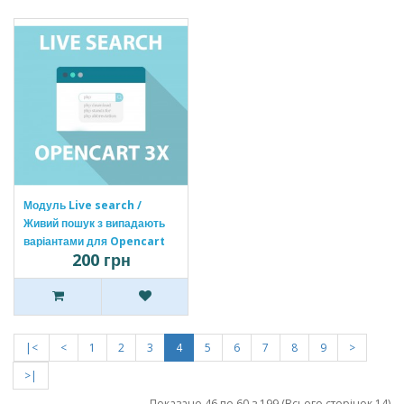
Модуль Live search /
Живий пошук з випадають
варіантами для Opencart
200 грн
3x [OCMOD]
|<
<
1
2
3
4
5
6
7
8
9
>
>|
Показано 46 по 60 з 199 (Всього сторінок 14)