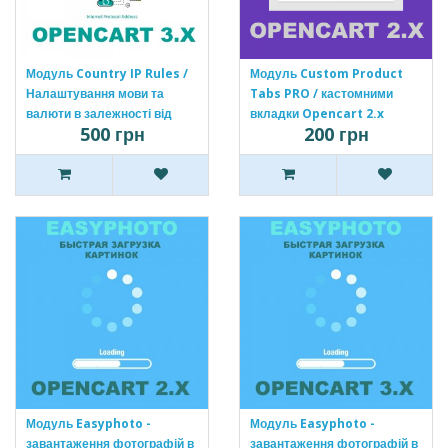
Модуль Country IP Rules /
Модуль Custom Product
Налаштування мови та
Tabs PRO / кастомними
валюти в залежності від
вкладки Opencart 2.x
500 грн
200 грн
країни Opencart 3 [OCMOD]
[OCMOD]
Модуль Easyphoto -
Модуль Easyphoto -
завантаження фотографій в
завантаження фотографій в