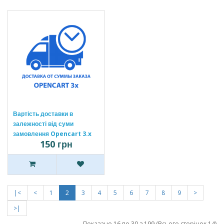
Вартість доставки в
залежності від суми
замовлення Opencart 3.x
150 грн
[OCMOD]
|<
<
1
2
3
4
5
6
7
8
9
>
>|
Показано 16 по 30 з 199 (Всього сторінок 14)