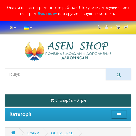
Оплата на сайте временно не работает! Получение модулей через
телеграм
@asendev
или другие доступные контакты!
₴
0 товар(ів) - 0 грн
Категорії
Бренд
OUTSOURCE