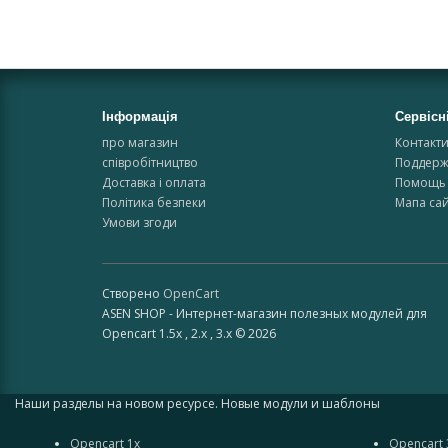
Інформація
Сервісн
про магазин
Контакт
співробітництво
Поддерж
Доставка і оплата
Помощь 
Політика безпеки
Мапа сай
Умови згоди
Створено
OpenCart
ASEN SHOP - Интернет-магазин полезных модулей для
Opencart 1.5x , 2.x , 3.x © 2026
Наши разделы на новом ресурсе. Новые модули и шаблоны
Opencart 1x
Opencart 