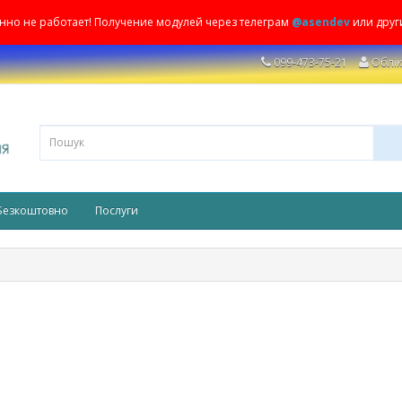
енно не работает! Получение модулей через телеграм
@asendev
или друг
099-473-75-21
Облік
Безкоштовно
Послуги