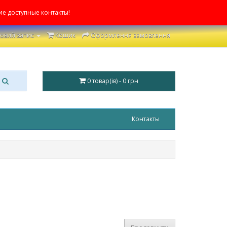
ие доступные контакты!
овий запис
Кошик
Оформлення замовлення
0 товар(ів) - 0 грн
Контакты