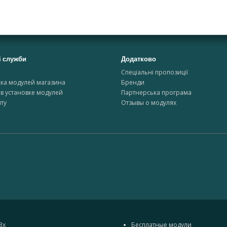
і служби
Додатково
и
Спеціальні пропозиції
ка модулей магазина
Бренди
в установке модулей
Партнерська програма
ту
Отзывы о модулях
3x
Бесплатные модули