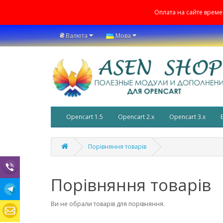
Оплата на сайте врем
₴
Валюта
Мова
Opencart 1.5
Opencart 2.x
Opencart 3.x
Порівняння товарів
Порівняння товарів
Ви не обрали товарів для порівняння.