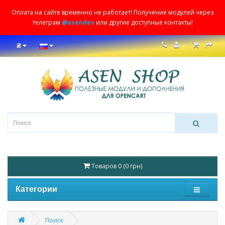
Оплата на сайте временно не работает! Получение модулей через
телеграм
@asendev
или другие доступные контакты!
₴
Товаров 0 (0 грн)
Категории
Поиск